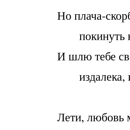
Но плача-скор
покинуть 
И шлю тебе с
издалека,
Лети, любовь м