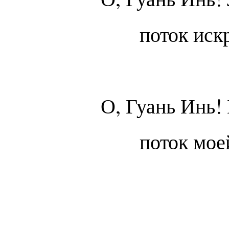
поток иск
О, Гуань Инь!
поток мо