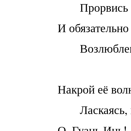
Прорвись 
И обязательно
Возлюбле
Накрой её вол
Ласкаясь,
О, Гуань Инь!