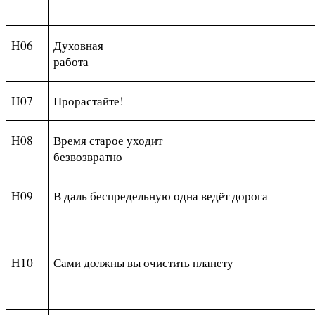
H06
Духовная
работа
H07
Прорастайте
!
H08
Время старое уходит
безвозвратно
H09
В даль беспредельную одна ведёт дорога
H10
Сами должны вы очистить планету