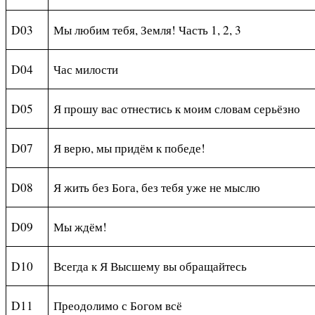
D03
Мы любим тебя, Земля! Часть 1, 2, 3
D
04
Час милости
D
05
Я прошу вас отнестись к моим словам серьёзно
D
07
Я верю, мы придём к победе!
D
08
Я жить без Бога, без тебя уже не мыслю
D
09
Мы ждём!
D
10
Всегда к Я Высшему вы обращайтесь
D
11
Преодолимо с Богом всё