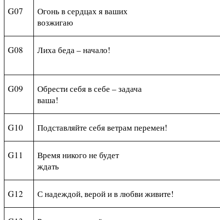
G
07
Огонь в сердцах я ваших
возжигаю
G
08
Лиха беда – начало!
G
09
Обрести себя в себе – задача
ваша!
G10
Подставляйте себя ветрам перемен!
G
11
Время никого не будет
ждать
G
12
С надеждой, верой и в любви живите!