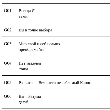
G
01
Всегда Я с
вами
G02
Вы в точке выбора
G0
3
Мир свой и себя самих
преображайте
G04
Нет тяжелей
этапа
G05
Развитье – Вечности незыблемый Канон
G06
Вы – Разума
дети!