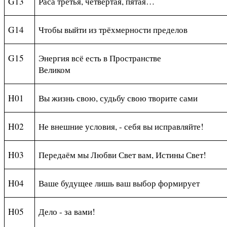
G
13
Раса третья, четвёртая, пятая…
G
14
Чтобы выйти из трёхмерности пределов
G
15
Энергия всё есть в Пространстве
Великом
H01
Вы жизнь свою, судьбу свою творите сами
H02
Не внешние условия, - себя вы исправляйте!
H
03
Передаём мы Любви Свет вам, Истины Свет!
H
04
Ваше будущее лишь ваш выбор формирует
H05
Дело - за вами!